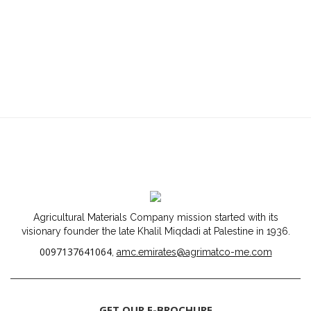
Agricultural Materials Company mission started with its
visionary founder the late Khalil Miqdadi at Palestine in 1936.
0097137641064
,
amc.emirates@agrimatco-me.com
GET OUR E-BROCHURE