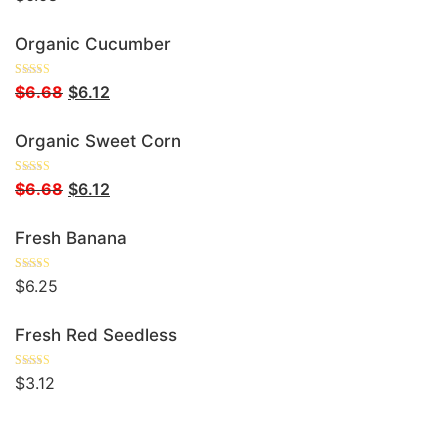
Out Of 5
Organic Cucumber
Rated
5.00
$
6.68
$
6.12
Out Of 5
Organic Sweet Corn
Rated
5.00
$
6.68
$
6.12
Out Of 5
Fresh Banana
Rated
5.00
$
6.25
Out Of 5
Fresh Red Seedless
Rated
5.00
$
3.12
Out Of 5