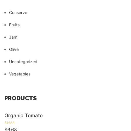
Conserve
Fruits
Jam
Olive
Uncategorized
Vegetables
PRODUCTS
Organic Tomato
Rated
5.00
$
6.68