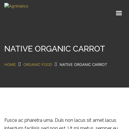
Home
About
Units
NATIVE ORGANIC CARROT
Services
HOME
ORGANIC FOOD
NATIVE ORGANIC CARROT
Partners
Contact
Get in Touch
Fusce ac pharetra urna. Duis non lacus sit amet lacus
interdum facilisis sed non est. Ut mi metus, semper eu