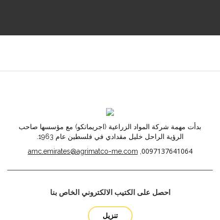
بدأت مهمة شركة المواد الزراعية (اجريماتكو) مع مؤسسها صاحب
الرؤية الراحل خليل مقدادي في فلسطين عام 1963.
0097137641064
amc.emirates@agrimatco-me.com
,
احصل على الكتيب الالكتروني الخاص بنا
تنزيل